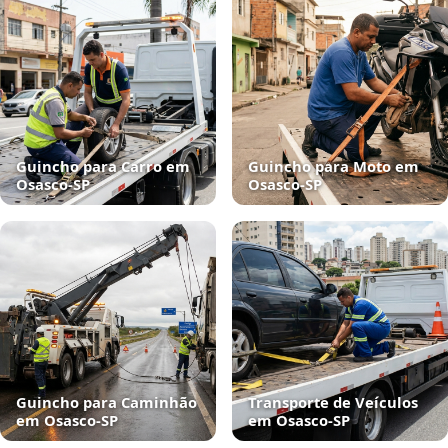
Guincho para Carro em
Guincho para Moto em
Osasco‑SP
Osasco‑SP
Guincho para Caminhão
Transporte de Veículos
em Osasco‑SP
em Osasco‑SP