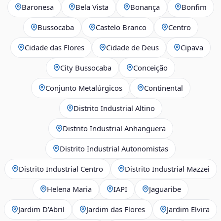
Baronesa
Bela Vista
Bonança
Bonfim
Bussocaba
Castelo Branco
Centro
Cidade das Flores
Cidade de Deus
Cipava
City Bussocaba
Conceição
Conjunto Metalúrgicos
Continental
Distrito Industrial Altino
Distrito Industrial Anhanguera
Distrito Industrial Autonomistas
Distrito Industrial Centro
Distrito Industrial Mazzei
Helena Maria
IAPI
Jaguaribe
Jardim D’Abril
Jardim das Flores
Jardim Elvira