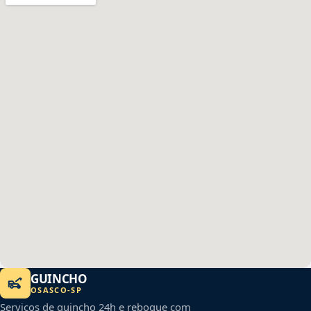
GUINCHO
OSASCO
-
SP
Serviços de guincho 24h e reboque com