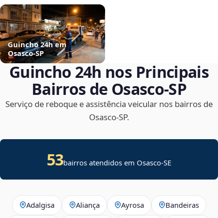
Guincho 24h em
Osasco‑SP
Guincho 24h nos Principais
Bairros de Osasco‑SP
Serviço de reboque e assistência veicular nos bairros de
Osasco‑SP.
53
bairros atendidos em
Osasco
-
SE
Adalgisa
Aliança
Ayrosa
Bandeiras