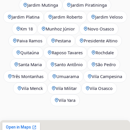
Jardim Mutinga
Jardim Piratininga
Jardim Platina
Jardim Roberto
Jardim Veloso
Km 18
Munhoz Júnior
Novo Osasco
Paiva Ramos
Pestana
Presidente Altino
Quitaúna
Raposo Tavares
Rochdale
Santa Maria
Santo Antônio
São Pedro
Três Montanhas
Umuarama
Vila Campesina
Vila Menck
Vila Militar
Vila Osasco
Vila Yara