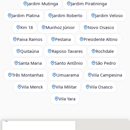
Jardim Mutinga
Jardim Piratininga
Jardim Platina
Jardim Roberto
Jardim Veloso
Km 18
Munhoz Júnior
Novo Osasco
Paiva Ramos
Pestana
Presidente Altino
Quitaúna
Raposo Tavares
Rochdale
Santa Maria
Santo Antônio
São Pedro
Três Montanhas
Umuarama
Vila Campesina
Vila Menck
Vila Militar
Vila Osasco
Vila Yara