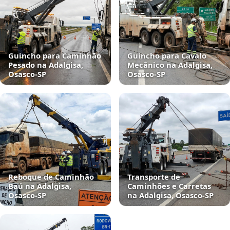
Guincho para Caminhão
Guincho para Cavalo
Pesado na Adalgisa,
Mecânico na Adalgisa,
Osasco‑SP
Osasco‑SP
Reboque de Caminhão
Transporte de
Baú na Adalgisa,
Caminhões e Carretas
Osasco‑SP
na Adalgisa, Osasco‑SP