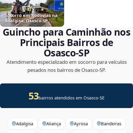
Socorro em Rodovias na
Adalgisa, Osasco‑SP
Guincho para Caminhão nos
Principais Bairros de
Osasco‑SP
Atendimento especializado em socorro para veículos
pesados nos bairros de Osasco‑SP.
53
bairros atendidos em
Osasco
-
SE
Adalgisa
Aliança
Ayrosa
Bandeiras