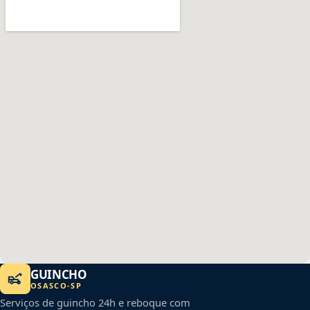
GUINCHO
OSASCO
-
SP
Serviços de guincho 24h e reboque com