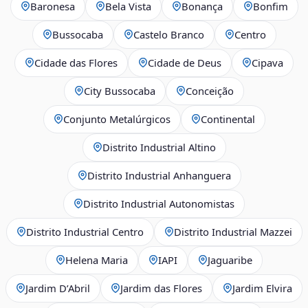
Baronesa
Bela Vista
Bonança
Bonfim
Bussocaba
Castelo Branco
Centro
Cidade das Flores
Cidade de Deus
Cipava
City Bussocaba
Conceição
Conjunto Metalúrgicos
Continental
Distrito Industrial Altino
Distrito Industrial Anhanguera
Distrito Industrial Autonomistas
Distrito Industrial Centro
Distrito Industrial Mazzei
Helena Maria
IAPI
Jaguaribe
Jardim D’Abril
Jardim das Flores
Jardim Elvira