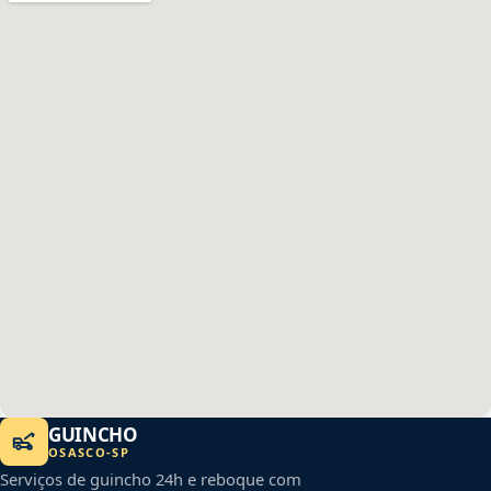
GUINCHO
OSASCO
-
SP
Serviços de guincho 24h e reboque com