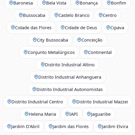
Baronesa
Bela Vista
Bonança
Bonfim
Bussocaba
Castelo Branco
Centro
Cidade das Flores
Cidade de Deus
Cipava
City Bussocaba
Conceição
Conjunto Metalúrgicos
Continental
Distrito Industrial Altino
Distrito Industrial Anhanguera
Distrito Industrial Autonomistas
Distrito Industrial Centro
Distrito Industrial Mazzei
Helena Maria
IAPI
Jaguaribe
Jardim D’Abril
Jardim das Flores
Jardim Elvira