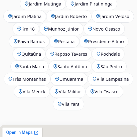
Jardim Mutinga
Jardim Piratininga
Jardim Platina
Jardim Roberto
Jardim Veloso
Km 18
Munhoz Júnior
Novo Osasco
Paiva Ramos
Pestana
Presidente Altino
Quitaúna
Raposo Tavares
Rochdale
Santa Maria
Santo Antônio
São Pedro
Três Montanhas
Umuarama
Vila Campesina
Vila Menck
Vila Militar
Vila Osasco
Vila Yara