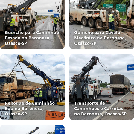
Guincho para Caminhão
Guincho para Cavalo
Pesado na Baronesa,
Mecânico na Baronesa,
Osasco‑SP
Osasco‑SP
Reboque de Caminhão
Transporte de
Baú na Baronesa,
Caminhões e Carretas
Osasco‑SP
na Baronesa, Osasco‑SP