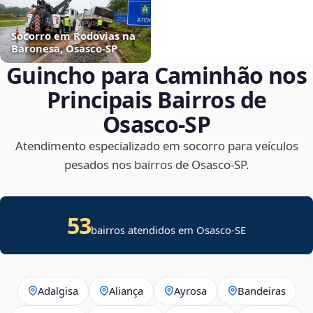
Socorro em Rodovias na
Baronesa, Osasco‑SP
Guincho para Caminhão nos
Principais Bairros de
Osasco‑SP
Atendimento especializado em socorro para veículos
pesados nos bairros de Osasco‑SP.
53
bairros atendidos em
Osasco
-
SE
Adalgisa
Aliança
Ayrosa
Bandeiras