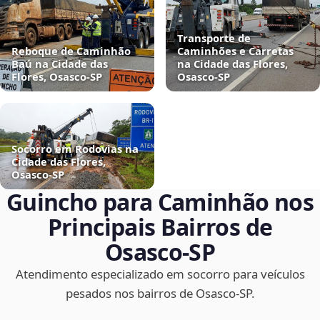
Transporte de
Reboque de Caminhão
Caminhões e Carretas
Baú na Cidade das
na Cidade das Flores,
Flores, Osasco‑SP
Osasco‑SP
Socorro em Rodovias na
Cidade das Flores,
Osasco‑SP
Guincho para Caminhão nos
Principais Bairros de
Osasco‑SP
Atendimento especializado em socorro para veículos
pesados nos bairros de Osasco‑SP.