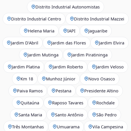
Distrito Industrial Autonomistas
Distrito Industrial Centro
Distrito Industrial Mazzei
Helena Maria
IAPI
Jaguaribe
Jardim D’Abril
Jardim das Flores
Jardim Elvira
Jardim Mutinga
Jardim Piratininga
Jardim Platina
Jardim Roberto
Jardim Veloso
Km 18
Munhoz Júnior
Novo Osasco
Paiva Ramos
Pestana
Presidente Altino
Quitaúna
Raposo Tavares
Rochdale
Santa Maria
Santo Antônio
São Pedro
Três Montanhas
Umuarama
Vila Campesina