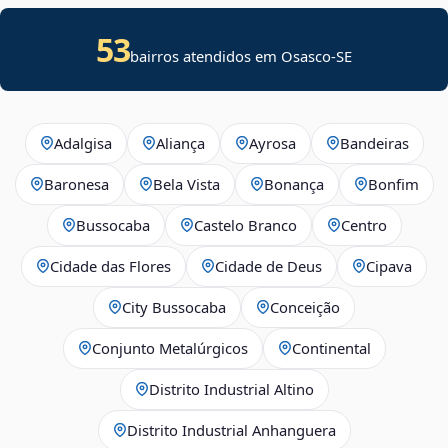
53
bairros atendidos em
Osasco
-
SE
Adalgisa
Aliança
Ayrosa
Bandeiras
Baronesa
Bela Vista
Bonança
Bonfim
Bussocaba
Castelo Branco
Centro
Cidade das Flores
Cidade de Deus
Cipava
City Bussocaba
Conceição
Conjunto Metalúrgicos
Continental
Distrito Industrial Altino
Distrito Industrial Anhanguera