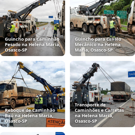
Guincho para Caminhão
Guincho para Cavalo
Pesado na Helena Maria,
Mecânico na Helena
Osasco‑SP
Maria, Osasco‑SP
Transporte de
Reboque de Caminhão
Caminhões e Carretas
Baú na Helena Maria,
na Helena Maria,
Osasco‑SP
Osasco‑SP