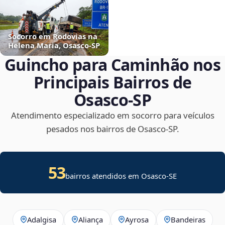
Socorro em Rodovias na
Helena Maria, Osasco‑SP
Guincho para Caminhão nos
Principais Bairros de
Osasco‑SP
Atendimento especializado em socorro para veículos
pesados nos bairros de Osasco‑SP.
53
bairros atendidos em
Osasco
-
SE
Adalgisa
Aliança
Ayrosa
Bandeiras