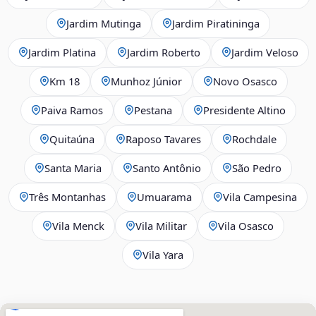
Jardim Mutinga
Jardim Piratininga
Jardim Platina
Jardim Roberto
Jardim Veloso
Km 18
Munhoz Júnior
Novo Osasco
Paiva Ramos
Pestana
Presidente Altino
Quitaúna
Raposo Tavares
Rochdale
Santa Maria
Santo Antônio
São Pedro
Três Montanhas
Umuarama
Vila Campesina
Vila Menck
Vila Militar
Vila Osasco
Vila Yara