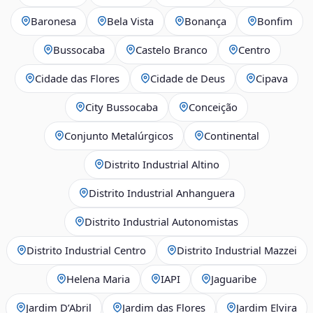
Baronesa
Bela Vista
Bonança
Bonfim
Bussocaba
Castelo Branco
Centro
Cidade das Flores
Cidade de Deus
Cipava
City Bussocaba
Conceição
Conjunto Metalúrgicos
Continental
Distrito Industrial Altino
Distrito Industrial Anhanguera
Distrito Industrial Autonomistas
Distrito Industrial Centro
Distrito Industrial Mazzei
Helena Maria
IAPI
Jaguaribe
Jardim D’Abril
Jardim das Flores
Jardim Elvira