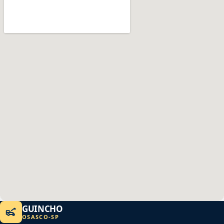
GUINCHO
OSASCO
-
SP