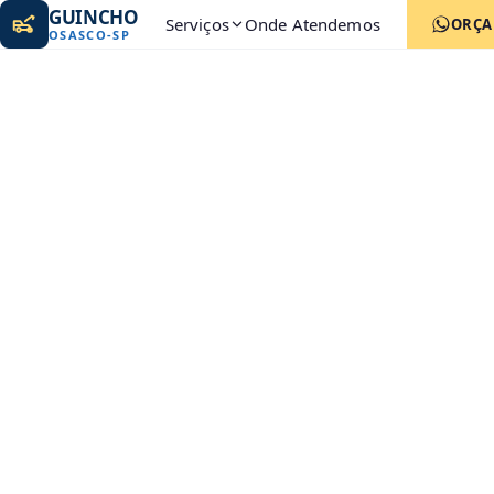
GUINCHO
Serviços
Onde Atendemos
ORÇ
OSASCO
-
SP