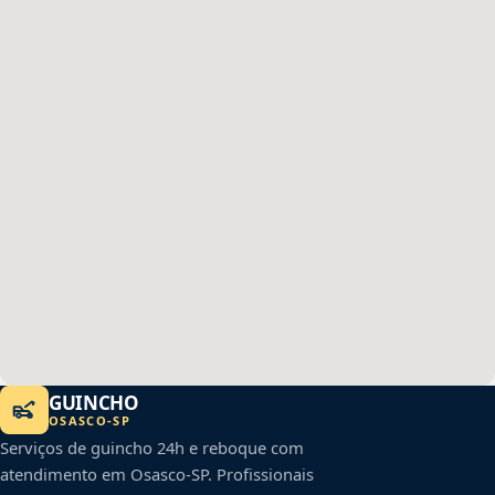
GUINCHO
OSASCO
-
SP
Serviços de guincho 24h e reboque com
atendimento em
Osasco
-
SP
. Profissionais