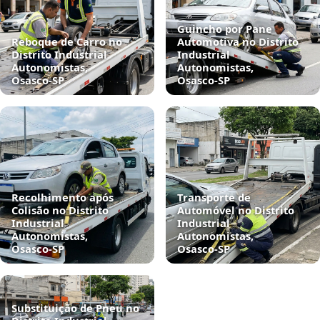
Guincho por Pane
Reboque de Carro no
Automotiva no Distrito
Distrito Industrial
Industrial
Autonomistas,
Autonomistas,
Osasco‑SP
Osasco‑SP
Recolhimento após
Transporte de
Colisão no Distrito
Automóvel no Distrito
Industrial
Industrial
Autonomistas,
Autonomistas,
Osasco‑SP
Osasco‑SP
Substituição de Pneu no