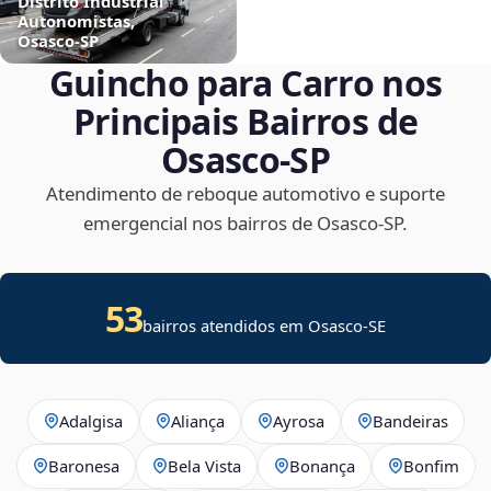
Distrito Industrial
Autonomistas,
Osasco‑SP
Guincho para Carro nos
Principais Bairros de
Osasco‑SP
Atendimento de reboque automotivo e suporte
emergencial nos bairros de Osasco‑SP.
53
bairros atendidos em
Osasco
-
SE
Adalgisa
Aliança
Ayrosa
Bandeiras
Baronesa
Bela Vista
Bonança
Bonfim