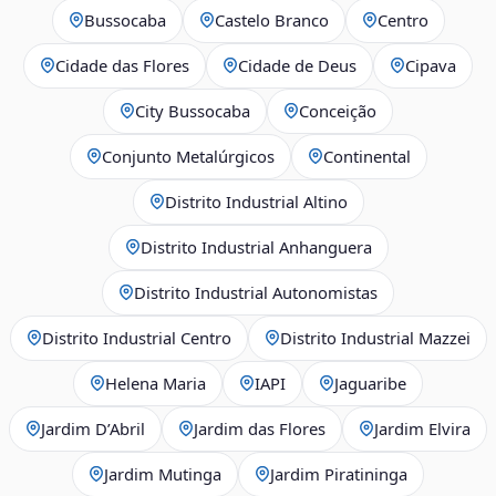
Bussocaba
Castelo Branco
Centro
Cidade das Flores
Cidade de Deus
Cipava
City Bussocaba
Conceição
Conjunto Metalúrgicos
Continental
Distrito Industrial Altino
Distrito Industrial Anhanguera
Distrito Industrial Autonomistas
Distrito Industrial Centro
Distrito Industrial Mazzei
Helena Maria
IAPI
Jaguaribe
Jardim D’Abril
Jardim das Flores
Jardim Elvira
Jardim Mutinga
Jardim Piratininga