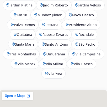
Jardim Platina
Jardim Roberto
Jardim Veloso
Km 18
Munhoz Júnior
Novo Osasco
Paiva Ramos
Pestana
Presidente Altino
Quitaúna
Raposo Tavares
Rochdale
Santa Maria
Santo Antônio
São Pedro
Três Montanhas
Umuarama
Vila Campesina
Vila Menck
Vila Militar
Vila Osasco
Vila Yara