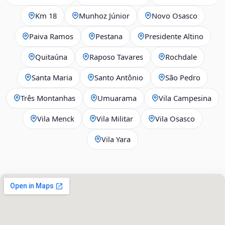
Km 18
Munhoz Júnior
Novo Osasco
Paiva Ramos
Pestana
Presidente Altino
Quitaúna
Raposo Tavares
Rochdale
Santa Maria
Santo Antônio
São Pedro
Três Montanhas
Umuarama
Vila Campesina
Vila Menck
Vila Militar
Vila Osasco
Vila Yara