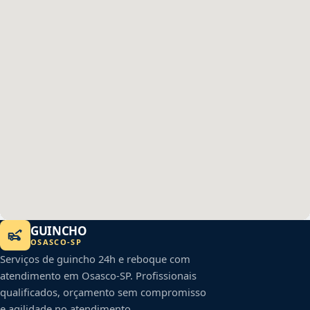
GUINCHO
OSASCO
-
SP
Serviços de guincho 24h e reboque com
atendimento em
Osasco
-
SP
. Profissionais
qualificados, orçamento sem compromisso
e agilidade no atendimento.