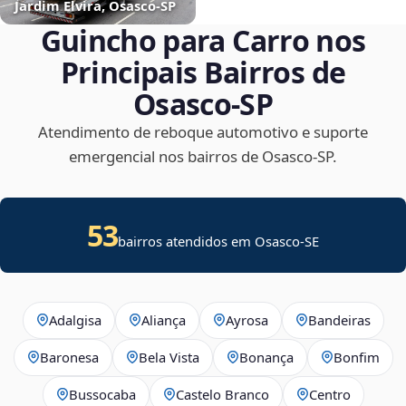
Jardim Elvira, Osasco‑SP
Guincho para Carro nos
Principais Bairros de
Osasco‑SP
Atendimento de reboque automotivo e suporte
emergencial nos bairros de Osasco‑SP.
53
bairros atendidos em
Osasco
-
SE
Adalgisa
Aliança
Ayrosa
Bandeiras
Baronesa
Bela Vista
Bonança
Bonfim
Bussocaba
Castelo Branco
Centro