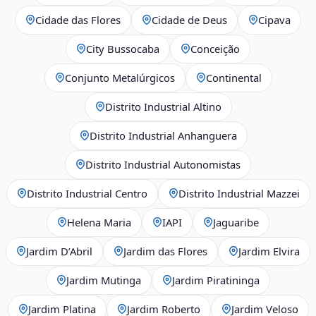
Cidade das Flores
Cidade de Deus
Cipava
City Bussocaba
Conceição
Conjunto Metalúrgicos
Continental
Distrito Industrial Altino
Distrito Industrial Anhanguera
Distrito Industrial Autonomistas
Distrito Industrial Centro
Distrito Industrial Mazzei
Helena Maria
IAPI
Jaguaribe
Jardim D’Abril
Jardim das Flores
Jardim Elvira
Jardim Mutinga
Jardim Piratininga
Jardim Platina
Jardim Roberto
Jardim Veloso