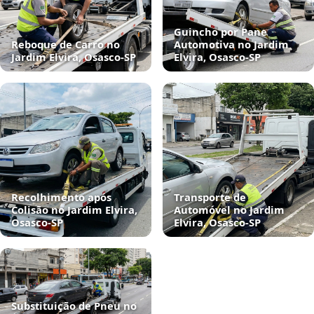
Guincho por Pane
Reboque de Carro no
Automotiva no Jardim
Jardim Elvira, Osasco‑SP
Elvira, Osasco‑SP
Recolhimento após
Transporte de
Colisão no Jardim Elvira,
Automóvel no Jardim
Osasco‑SP
Elvira, Osasco‑SP
Substituição de Pneu no