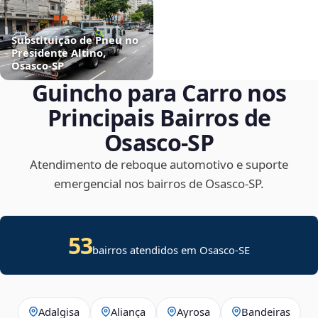
Substituição de Pneu no
Presidente Altino,
Osasco‑SP
Guincho para Carro nos
Principais Bairros de
Osasco‑SP
Atendimento de reboque automotivo e suporte
emergencial nos bairros de Osasco‑SP.
53
bairros atendidos em
Osasco
-
SE
Adalgisa
Aliança
Ayrosa
Bandeiras