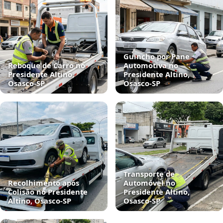
Guincho por Pane
Reboque de Carro no
Automotiva no
Presidente Altino,
Presidente Altino,
Osasco‑SP
Osasco‑SP
Transporte de
Recolhimento após
Automóvel no
Colisão no Presidente
Presidente Altino,
Altino, Osasco‑SP
Osasco‑SP