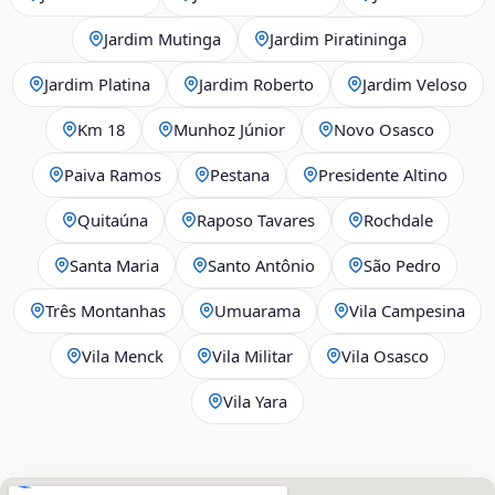
Jardim Mutinga
Jardim Piratininga
Jardim Platina
Jardim Roberto
Jardim Veloso
Km 18
Munhoz Júnior
Novo Osasco
Paiva Ramos
Pestana
Presidente Altino
Quitaúna
Raposo Tavares
Rochdale
Santa Maria
Santo Antônio
São Pedro
Três Montanhas
Umuarama
Vila Campesina
Vila Menck
Vila Militar
Vila Osasco
Vila Yara