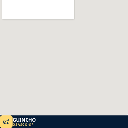
GUINCHO
OSASCO
-
SP