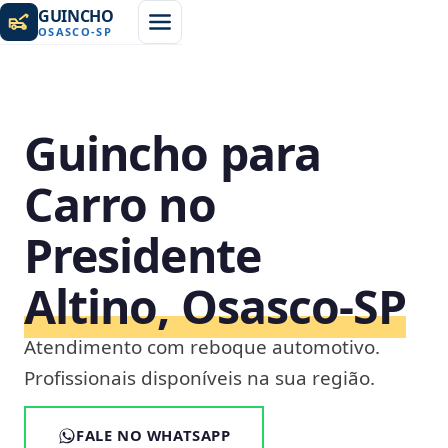
GUINCHO
OSASCO
-
SP
Guincho para
Carro no
Presidente
Altino, Osasco‑SP
Atendimento com reboque automotivo.
Profissionais disponíveis na sua região.
FALE NO WHATSAPP