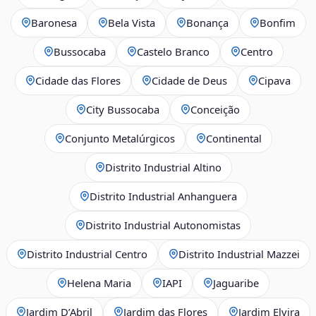
Baronesa
Bela Vista
Bonança
Bonfim
Bussocaba
Castelo Branco
Centro
Cidade das Flores
Cidade de Deus
Cipava
City Bussocaba
Conceição
Conjunto Metalúrgicos
Continental
Distrito Industrial Altino
Distrito Industrial Anhanguera
Distrito Industrial Autonomistas
Distrito Industrial Centro
Distrito Industrial Mazzei
Helena Maria
IAPI
Jaguaribe
Jardim D’Abril
Jardim das Flores
Jardim Elvira