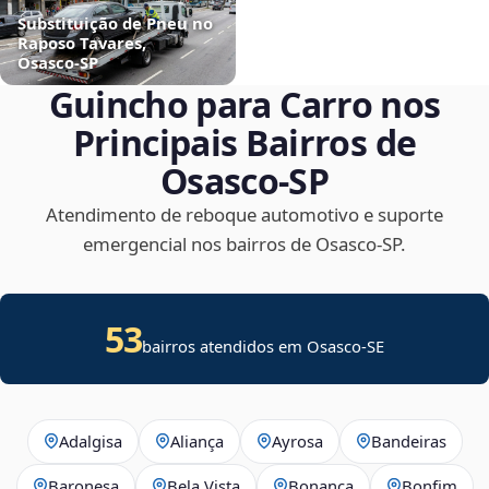
Substituição de Pneu no
Raposo Tavares,
Osasco‑SP
Guincho para Carro nos
Principais Bairros de
Osasco‑SP
Atendimento de reboque automotivo e suporte
emergencial nos bairros de Osasco‑SP.
53
bairros atendidos em
Osasco
-
SE
Adalgisa
Aliança
Ayrosa
Bandeiras
Baronesa
Bela Vista
Bonança
Bonfim