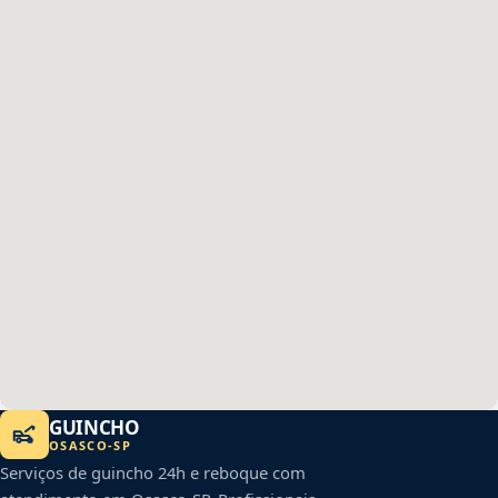
GUINCHO
OSASCO
-
SP
Serviços de guincho 24h e reboque com