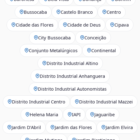
Bussocaba
Castelo Branco
Centro
Cidade das Flores
Cidade de Deus
Cipava
City Bussocaba
Conceição
Conjunto Metalúrgicos
Continental
Distrito Industrial Altino
Distrito Industrial Anhanguera
Distrito Industrial Autonomistas
Distrito Industrial Centro
Distrito Industrial Mazzei
Helena Maria
IAPI
Jaguaribe
Jardim D’Abril
Jardim das Flores
Jardim Elvira
Jardim Mutinga
Jardim Piratininga