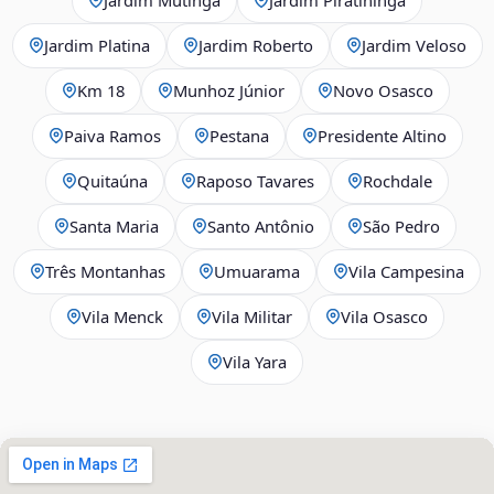
Jardim Platina
Jardim Roberto
Jardim Veloso
Km 18
Munhoz Júnior
Novo Osasco
Paiva Ramos
Pestana
Presidente Altino
Quitaúna
Raposo Tavares
Rochdale
Santa Maria
Santo Antônio
São Pedro
Três Montanhas
Umuarama
Vila Campesina
Vila Menck
Vila Militar
Vila Osasco
Vila Yara