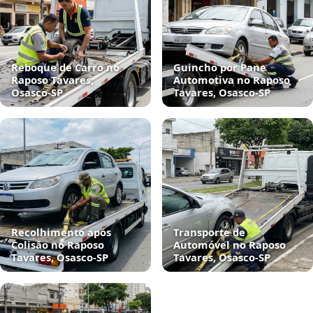
Reboque de Carro no
Guincho por Pane
Raposo Tavares,
Automotiva no Raposo
Osasco‑SP
Tavares, Osasco‑SP
Recolhimento após
Transporte de
Colisão no Raposo
Automóvel no Raposo
Tavares, Osasco‑SP
Tavares, Osasco‑SP