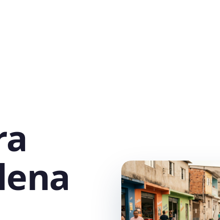
ra
lena