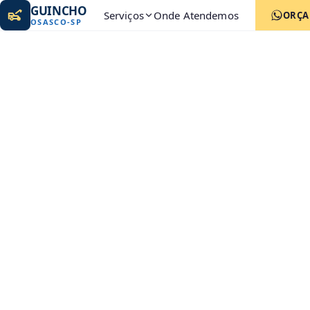
GUINCHO
Serviços
Onde Atendemos
ORÇ
OSASCO
-
SP