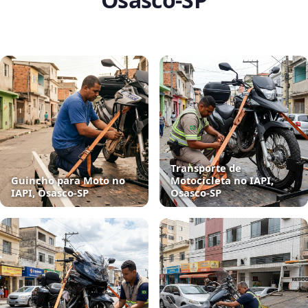
Transporte de
Guincho para Moto no
Motocicleta no IAPI,
IAPI, Osasco‑SP
Osasco‑SP