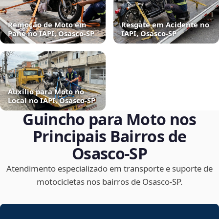
Remoção de Moto em
Resgate em Acidente no
Pane no IAPI, Osasco‑SP
IAPI, Osasco‑SP
Auxílio para Moto no
Local no IAPI, Osasco‑SP
Guincho para Moto nos
Principais Bairros de
Osasco‑SP
Atendimento especializado em transporte e suporte de
motocicletas nos bairros de Osasco‑SP.