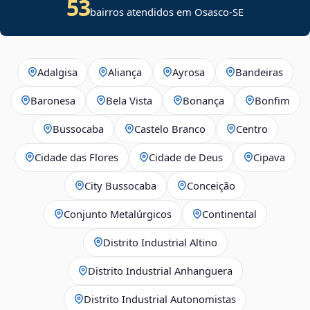
53
bairros atendidos em
Osasco
-
SE
Adalgisa
Aliança
Ayrosa
Bandeiras
Baronesa
Bela Vista
Bonança
Bonfim
Bussocaba
Castelo Branco
Centro
Cidade das Flores
Cidade de Deus
Cipava
City Bussocaba
Conceição
Conjunto Metalúrgicos
Continental
Distrito Industrial Altino
Distrito Industrial Anhanguera
Distrito Industrial Autonomistas