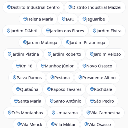
Distrito Industrial Centro
Distrito Industrial Mazzei
Helena Maria
IAPI
Jaguaribe
Jardim D’Abril
Jardim das Flores
Jardim Elvira
Jardim Mutinga
Jardim Piratininga
Jardim Platina
Jardim Roberto
Jardim Veloso
Km 18
Munhoz Júnior
Novo Osasco
Paiva Ramos
Pestana
Presidente Altino
Quitaúna
Raposo Tavares
Rochdale
Santa Maria
Santo Antônio
São Pedro
Três Montanhas
Umuarama
Vila Campesina
Vila Menck
Vila Militar
Vila Osasco