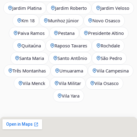
Jardim Platina
Jardim Roberto
Jardim Veloso
Km 18
Munhoz Júnior
Novo Osasco
Paiva Ramos
Pestana
Presidente Altino
Quitaúna
Raposo Tavares
Rochdale
Santa Maria
Santo Antônio
São Pedro
Três Montanhas
Umuarama
Vila Campesina
Vila Menck
Vila Militar
Vila Osasco
Vila Yara