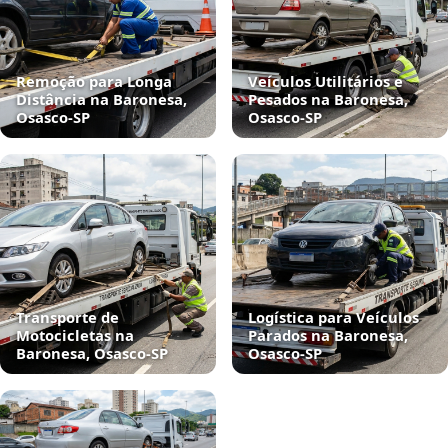
Remoção para Longa
Veículos Utilitários e
Distância na Baronesa,
Pesados na Baronesa,
Osasco‑SP
Osasco‑SP
Transporte de
Logística para Veículos
Motocicletas na
Parados na Baronesa,
Baronesa, Osasco‑SP
Osasco‑SP