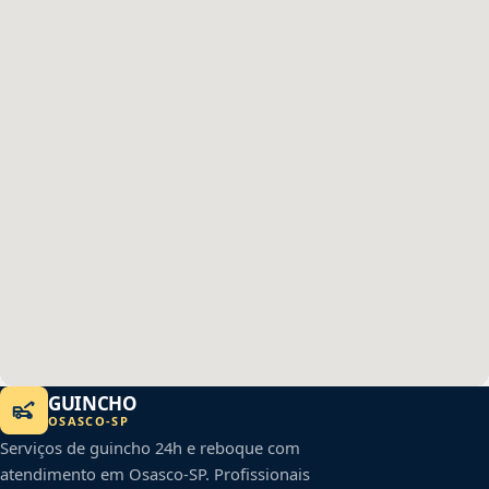
GUINCHO
OSASCO
-
SP
Serviços de guincho 24h e reboque com
atendimento em
Osasco
-
SP
. Profissionais