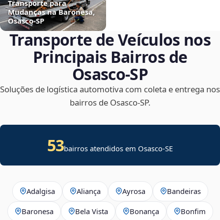
Transporte para
Mudanças na Baronesa,
Osasco‑SP
Transporte de Veículos nos
Principais Bairros de
Osasco‑SP
Soluções de logística automotiva com coleta e entrega nos
bairros de Osasco‑SP.
53
bairros atendidos em
Osasco
-
SE
Adalgisa
Aliança
Ayrosa
Bandeiras
Baronesa
Bela Vista
Bonança
Bonfim