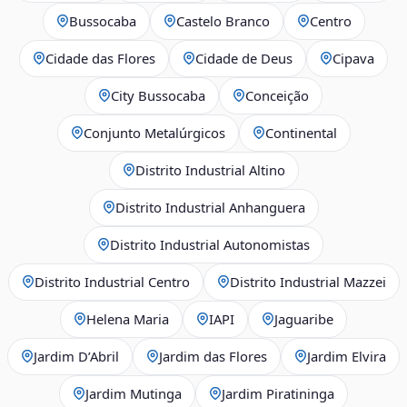
Bussocaba
Castelo Branco
Centro
Cidade das Flores
Cidade de Deus
Cipava
City Bussocaba
Conceição
Conjunto Metalúrgicos
Continental
Distrito Industrial Altino
Distrito Industrial Anhanguera
Distrito Industrial Autonomistas
Distrito Industrial Centro
Distrito Industrial Mazzei
Helena Maria
IAPI
Jaguaribe
Jardim D’Abril
Jardim das Flores
Jardim Elvira
Jardim Mutinga
Jardim Piratininga