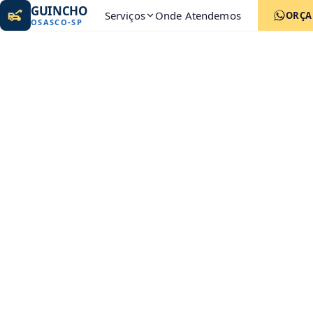
GUINCHO
Serviços
Onde Atendemos
ORÇ
OSASCO
-
SP