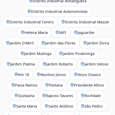
Distrito Industrial Anhanguera
Distrito Industrial Autonomistas
Distrito Industrial Centro
Distrito Industrial Mazzei
Helena Maria
IAPI
Jaguaribe
Jardim D’Abril
Jardim das Flores
Jardim Elvira
Jardim Mutinga
Jardim Piratininga
Jardim Platina
Jardim Roberto
Jardim Veloso
Km 18
Munhoz Júnior
Novo Osasco
Paiva Ramos
Pestana
Presidente Altino
Quitaúna
Raposo Tavares
Rochdale
Santa Maria
Santo Antônio
São Pedro