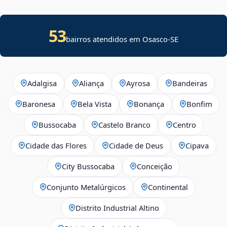
53
bairros atendidos em
Osasco
-
SE
Adalgisa
Aliança
Ayrosa
Bandeiras
Baronesa
Bela Vista
Bonança
Bonfim
Bussocaba
Castelo Branco
Centro
Cidade das Flores
Cidade de Deus
Cipava
City Bussocaba
Conceição
Conjunto Metalúrgicos
Continental
Distrito Industrial Altino