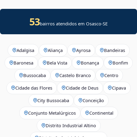
53
bairros atendidos em
Osasco
-
SE
Adalgisa
Aliança
Ayrosa
Bandeiras
Baronesa
Bela Vista
Bonança
Bonfim
Bussocaba
Castelo Branco
Centro
Cidade das Flores
Cidade de Deus
Cipava
City Bussocaba
Conceição
Conjunto Metalúrgicos
Continental
Distrito Industrial Altino