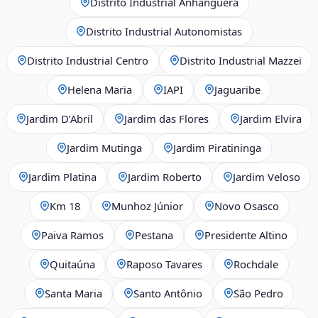
Distrito Industrial Anhanguera
Distrito Industrial Autonomistas
Distrito Industrial Centro
Distrito Industrial Mazzei
Helena Maria
IAPI
Jaguaribe
Jardim D’Abril
Jardim das Flores
Jardim Elvira
Jardim Mutinga
Jardim Piratininga
Jardim Platina
Jardim Roberto
Jardim Veloso
Km 18
Munhoz Júnior
Novo Osasco
Paiva Ramos
Pestana
Presidente Altino
Quitaúna
Raposo Tavares
Rochdale
Santa Maria
Santo Antônio
São Pedro